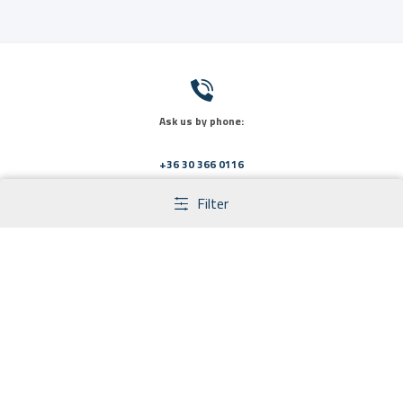
Ask us by phone:
+36 30 366 0116
Filter
Send us a message:
info@primaveramed.hu