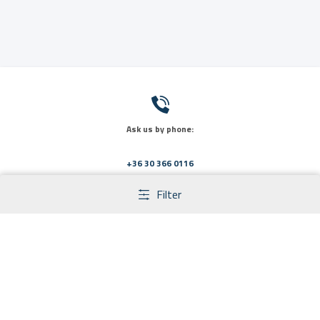
Ask us by phone:
+36 30 366 0116
Filter
Send us a message:
info@primaveramed.hu