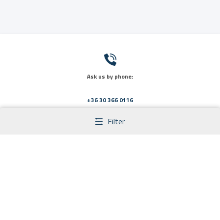
Ask us by phone:
+36 30 366 0116
Filter
Send us a message:
info@primaveramed.hu